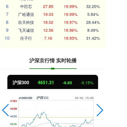
6
中巨芯
27.85
19.99%
32.20%
7
广哈通信
19.03
19.99%
5.84%
8
欣天科技
18.02
19.97%
28.44%
9
飞天诚信
12.56
19.96%
8.49%
10
任子行
7.16
19.93%
31.42%
沪深京行情 实时轮播
北证50
1122.88
创
3.42
0.30%