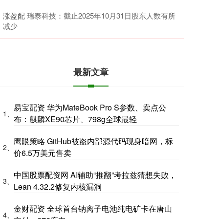
涨盈配 瑞泰科技：截止2025年10月31日股东人数有所
减少
最新文章
易宝配资 华为MateBook Pro S参数、卖点公
1、
布：麒麟XE90芯片、798g全球最轻
鹰眼策略 GitHub被盗内部源代码现身暗网，标
2、
价6.5万美元售卖
中国股票配资网 AI辅助“推翻”考拉兹猜想失败，
3、
Lean 4.32.2修复内核漏洞
金财配资 全球首台钠离子电池纯电矿卡在唐山
4、