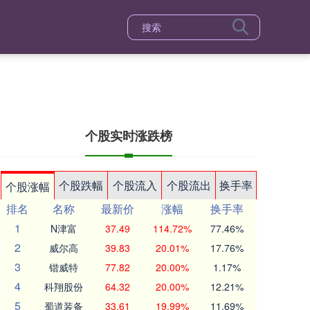
个股实时涨跌榜
个股跌幅
个股流入
个股流出
换手率
个股涨幅
排名
名称
最新价
涨幅
换手率
1
N津富
37.49
114.72%
77.46%
2
威尔高
39.83
20.01%
17.76%
3
锴威特
77.82
20.00%
1.17%
4
科翔股份
64.32
20.00%
12.21%
5
蜀道装备
33.61
19.99%
11.69%