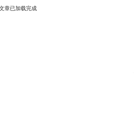
文章已加载完成
沪深300
4651.31
.24%
-6.85
-0.15%