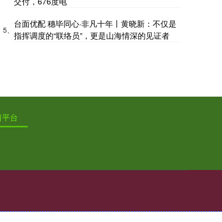
交付，676度电
台面优配 穗毕同心·非凡十年丨黄晓新：不仅是
5、
指挥调度的“联络员”，更是山海情深的见证者
习平台