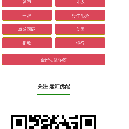
发布
评级
一浪
好牛配资
卓盛国际
美国
指数
银行
全部话题标签
关注 嘉汇优配