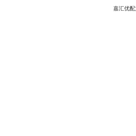
嘉汇优配
深证成指
14110.12
.92
0.57%
-34.08
-0