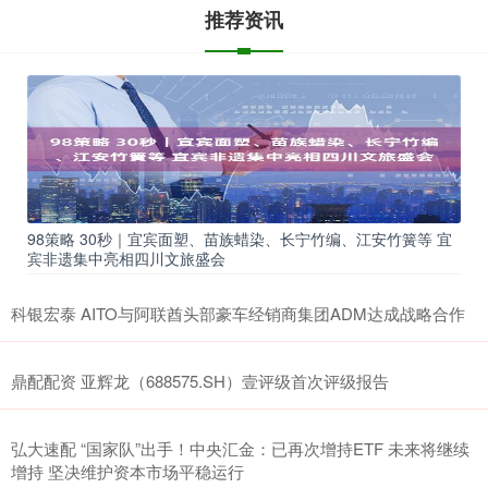
推荐资讯
98策略 30秒｜宜宾面塑、苗族蜡染、长宁竹编、江安竹簧等 宜
宾非遗集中亮相四川文旅盛会
科银宏泰 AITO与阿联酋头部豪车经销商集团ADM达成战略合作
鼎配配资 亚辉龙（688575.SH）壹评级首次评级报告
弘大速配 “国家队”出手！中央汇金：已再次增持ETF 未来将继续
增持 坚决维护资本市场平稳运行