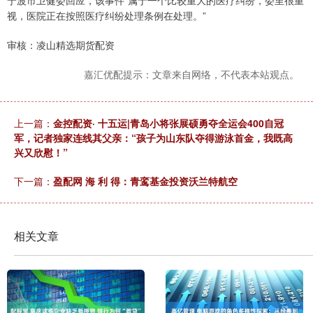
视，医院正在按照医疗纠纷处理条例在处理。”
审核：凌山精选期货配资
嘉汇优配提示：文章来自网络，不代表本站观点。
上一篇：
金控配资· 十五运|青岛小将张展硕勇夺全运会400自冠
军，记者独家连线其父亲：“孩子为山东队夺得游泳首金，我既高
兴又欣慰！”
下一篇：
盈配网 海 利 得：青鸾基金投资沃兰特航空
相关文章